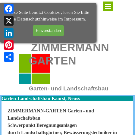
Direkt zum Seiteninhalt
Menü überspringen
Diese Seite benutzt Cookies , lesen Sie bitte
Facebook
die Datenschutzhinweise im Impressum.
X
Einverstanden
LinkedIn
ZIMMERMANN
Pinterest
GARTEN
Teilen
Garten- und Landschaftsbau
Garten-Landschaftsbau Kaarst, Neuss
ZIMMERMANN-GARTEN Garten - und
Landschaftsbau
Schwerpunkt Beregnungsanlagen
durch Landschaftsgärtner, Bewässerungstechniker in